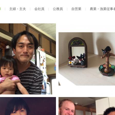
l
|
主婦・主夫
|
会社員
|
公務員
|
自営業
|
農業・漁業従事